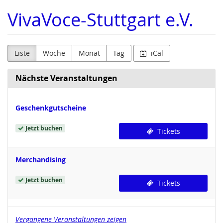
Zum
VivaVoce-Stuttgart e.V.
Haupt-
Inhalt
springen
Liste
Woche
Monat
Tag
iCal
Nächste Veranstaltungen
Geschenkgutscheine
Jetzt buchen
Tickets
Merchandising
Jetzt buchen
Tickets
Vergangene Veranstaltungen zeigen