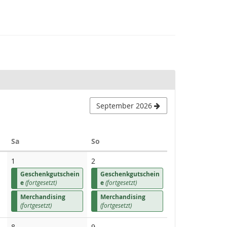
September 2026
Samstag
Sonntag
Sa
So
1
2
Geschenkgutschein
Geschenkgutschein
e
(fortgesetzt)
e
(fortgesetzt)
Merchandising
Merchandising
(fortgesetzt)
(fortgesetzt)
8
9