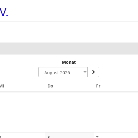
V.
Monat
Mittwoch
Donnerstag
Freitag
Mi
Do
Fr
5
6
7