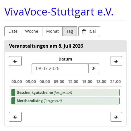
Zum
VivaVoce-Stuttgart e.V.
Haupt-
Inhalt
springen
Liste
Woche
Monat
Tag
iCal
Veranstaltungen am 8. Juli 2026
Datum
Datum
zur
Anzeige
00:00
03:00
06:00
09:00
12:00
15:00
18:00
21:00
auswählen
Geschenkgutscheine
(fortgesetzt)
Merchandising
(fortgesetzt)